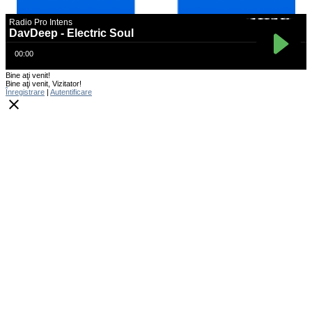
Bine aţi venit
!
Bine aţi venit
,
Vizitator
!
Înregistrare
|
Autentificare
close